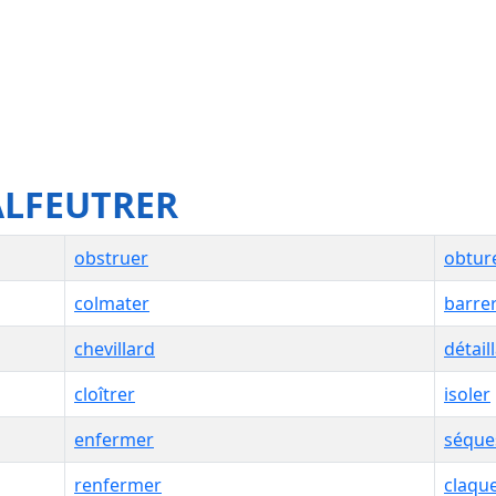
ALFEUTRER
obstruer
obtur
colmater
barre
chevillard
détail
cloîtrer
isoler
enfermer
séque
renfermer
claqu