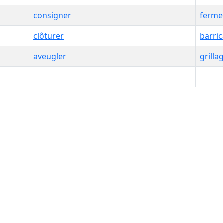
consigner
ferme
clôturer
barri
aveugler
grilla