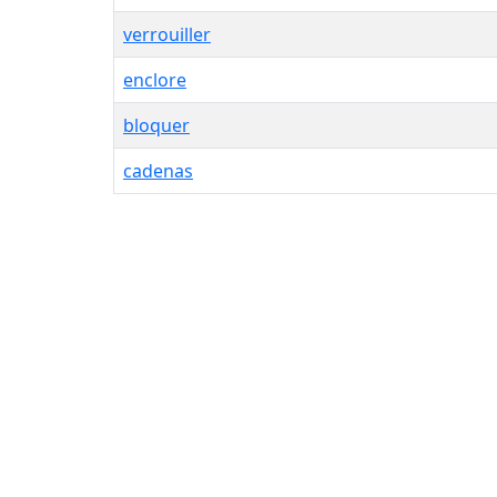
verrouiller
enclore
bloquer
cadenas