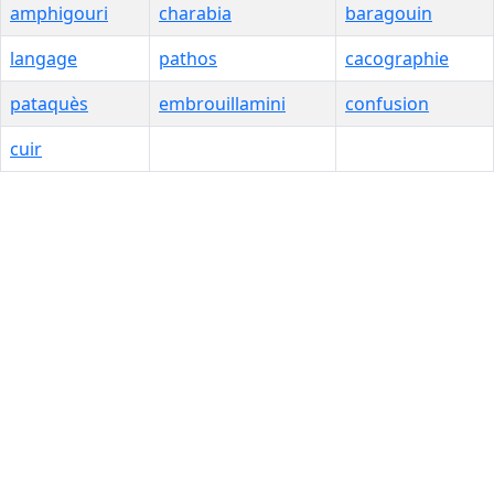
amphigouri
charabia
baragouin
langage
pathos
cacographie
pataquès
embrouillamini
confusion
cuir