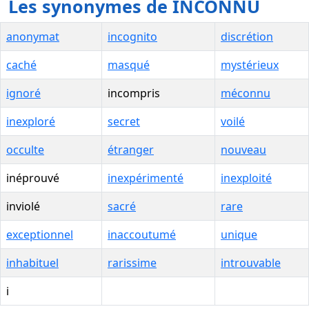
Les synonymes de INCONNU
anonymat
incognito
discrétion
caché
masqué
mystérieux
ignoré
incompris
méconnu
inexploré
secret
voilé
occulte
étranger
nouveau
inéprouvé
inexpérimenté
inexploité
inviolé
sacré
rare
exceptionnel
inaccoutumé
unique
inhabituel
rarissime
introuvable
i