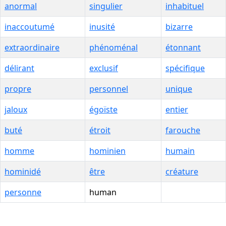
anormal
singulier
inhabituel
inaccoutumé
inusité
bizarre
extraordinaire
phénoménal
étonnant
délirant
exclusif
spécifique
propre
personnel
unique
jaloux
égoïste
entier
buté
étroit
farouche
homme
hominien
humain
hominidé
être
créature
personne
human