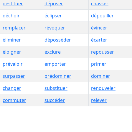
destituer
déposer
chasser
déchoir
éclipser
dépouiller
remplacer
révoquer
évincer
éliminer
déposséder
écarter
éloigner
exclure
repousser
prévaloir
emporter
primer
surpasser
prédominer
dominer
changer
substituer
renouveler
commuter
succéder
relever