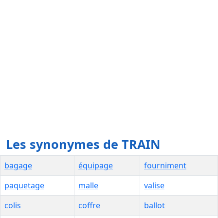
Les synonymes de TRAIN
bagage
équipage
fourniment
paquetage
malle
valise
colis
coffre
ballot