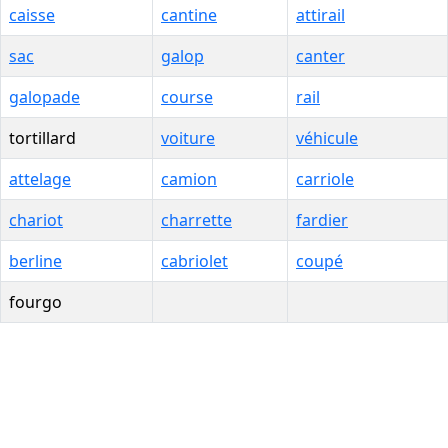
caisse
cantine
attirail
sac
galop
canter
galopade
course
rail
tortillard
voiture
véhicule
attelage
camion
carriole
chariot
charrette
fardier
berline
cabriolet
coupé
fourgo