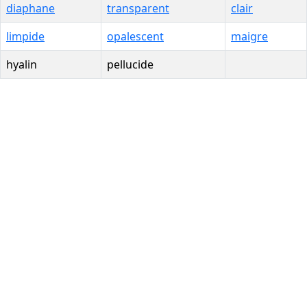
diaphane
transparent
clair
limpide
opalescent
maigre
hyalin
pellucide